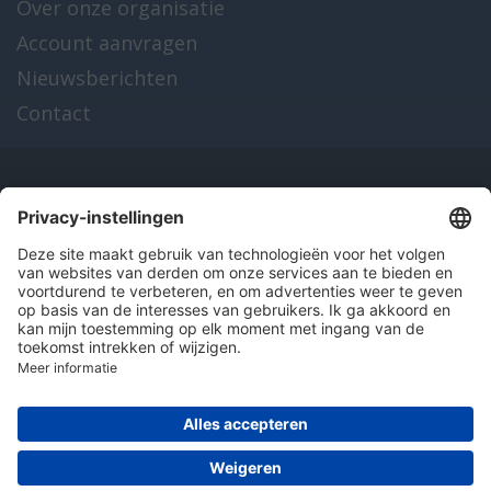
Over onze organisatie
Account aanvragen
Nieuwsberichten
Contact
Onze producten
en diensten
Over Hitma
Algemene voorwaarden
Disclaimer
Colofon
Privacy en cookies
© 2026 Hitma B.V.