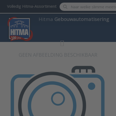
Enter a search term. Results w
Volledig Hitma-Assortiment
Hitma
Gebouwautomatisering