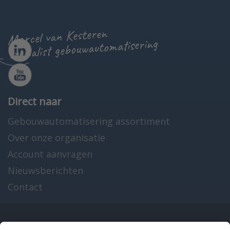
Marcel van Kesteren
specialist gebouwautomatisering
Direct naar
Gebouwautomatisering assortiment
Over onze organisatie
Account aanvragen
Nieuwsberichten
Contact
Onze producten