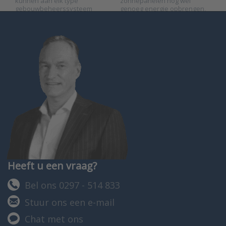
kunnen aan elk type
zonnepanelen nog wel
gebouwbeheerssysteem
genoeg energie opbrengen,
worden gekoppeld door de
of dat deze wellicht vervuild
universele analoge
of defect zijn geraakt.
uitgangen.
Heeft u een vraag?
Bel ons 0297 - 514 833
Stuur ons een e-mail
Chat met ons