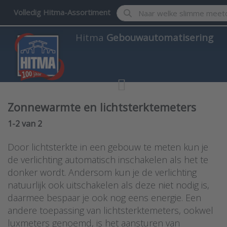
Enter a search term. Results w
Volledig Hitma-Assortiment
Hitma
Gebouwautomatisering
Zonnewarmte en lichtsterktemeters
Search results:
1-2
van
2
Door lichtsterkte in een gebouw te meten kun je
de verlichting automatisch inschakelen als het te
donker wordt. Andersom kun je de verlichting
natuurlijk ook uitschakelen als deze niet nodig is,
daarmee bespaar je ook nog eens energie. Een
andere toepassing van lichtsterktemeters, ookwel
luxmeters genoemd, is het aansturen van