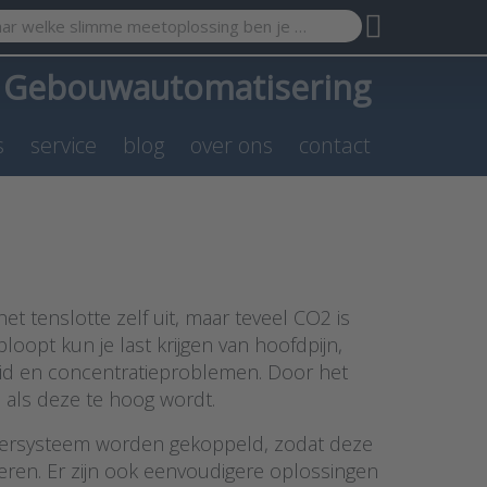
search term. Results will appear automatically as you type. Pr
a
Gebouwautomatisering
s
service
blog
over ons
contact
et tenslotte zelf uit, maar teveel CO2 is
oopt kun je last krijgen van hoofdpijn,
eid en concentratieproblemen. Door het
 als deze te hoog wordt.
ersysteem worden gekoppeld, zodat deze
eren. Er zijn ook eenvoudigere oplossingen