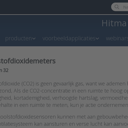
Enter a 
Hitm
producten
voorbeeldapplicaties
webinar
stofdioxidemeters
results:
n
32
fdioxide (CO2) is geen gevaarlijk gas, want we ademen h
zond, Als de CO2-concentratie in een ruimte te hoog opl
igheid, kortademigheid, verhoogde hartslag, vermoeidh
halte in een ruimte te meten, kun je actie ondernemen
oolstofdioxidesensoren kunnen met aan gebouwbehe
ntilatiesysteem kan aansturen en verse lucht kan aanvo