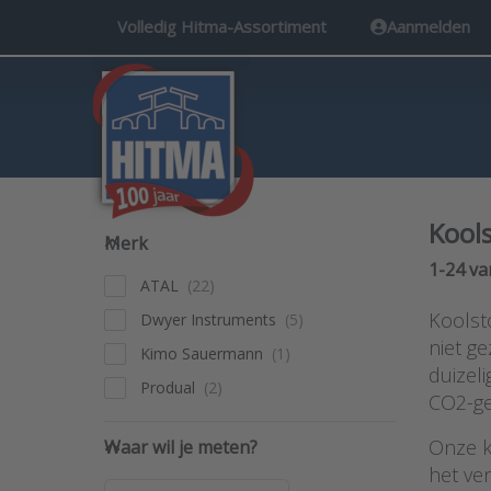
Volledig Hitma-Assortiment
Aanmelden
Kool
Merk
Merk
Search 
1-24
va
ATAL
Koolsto
Dwyer Instruments
niet ge
Kimo Sauermann
duizel
Produal
CO2-ge
Waar wil je meten?
Onze k
Waar wil je meten?
het ve