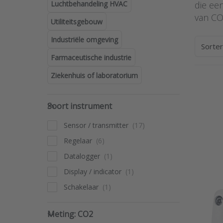
Luchtbehandeling HVAC
die ee
van CO
Utiliteitsgebouw
Industriële omgeving
Sorte
Farmaceutische industrie
Ziekenhuis of laboratorium
Pre
ENT
Soort instrument
for 
Soort instrument
opti
to K
Sensor / transmitter
CO
bewa
Regelaar
ser
CO2
Datalogger
Display / indicator
KIMO 
Schakelaar
Kim
bew
Meting: CO2
Meting: CO2
SKU