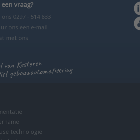
 een vraag?
 ons 0297 - 514 833
uur ons een e-mail
at met ons
 van Kesteren
list gebouwautomatisering
mentatie
ername
-use technologie