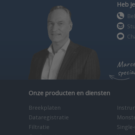
Heb je
Bel
St
Ch
Marcel
specia
Onze producten en diensten
Breekplaten
Instru
Dataregistratie
Monst
Filtratie
Single