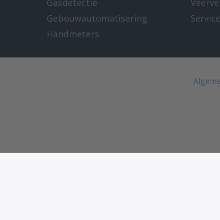
Gasdetectie
Veerve
Gebouwautomatisering
Servic
Handmeters
Algeme