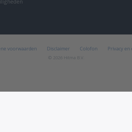
iligheden
e
ne voorwaarden
Disclaimer
Colofon
Privacy en
© 2026 Hitma B.V.