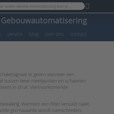
search term. Results will appear automatically as you type. Pr
a
Gebouwautomatisering
s
service
blog
over ons
contact
schakelsignaal te geven wanneer een
chil tussen twee meetpunten en schakelen
steem in of uit. Veelvoorkomende
bewaking. Wanneer een filter vervuild raakt,
estelde grenswaarde wordt overschreden,