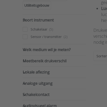
gee
Utiliteitsgebouw
Lu
lu
Soort instrument
Soort instrument
hie
Schakelaar
Drukve
versch
Sensor / transmitter
nodig 
Welk medium wil je meten?
Welk medium wil je meten?
Sorte
Meetbereik drukverschil
Meetbereik drukverschil
Lokale aflezing
Lokale aflezing
Pr
Analoge uitgang
ENTE
Analoge uitgang
m
opti
Dwye
Schakelcontact
Schakelcontact
c
drukv
scha
Audiovisueel alarm
seri
Audiovisueel alarm