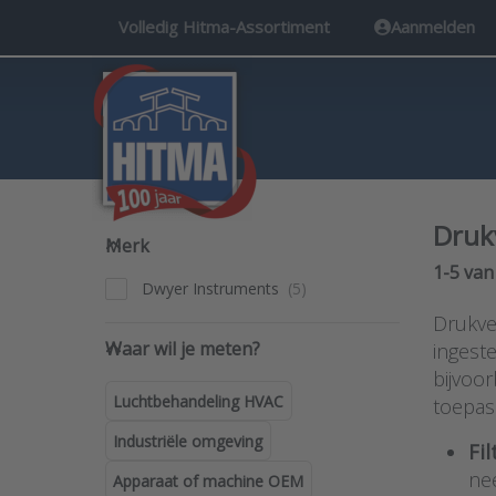
Volledig Hitma-Assortiment
Aanmelden
Druk
Merk
Merk
Search 
1-5
va
Dwyer Instruments
Drukve
Waar wil je meten?
Waar wil je meten?
ingest
bijvoo
Luchtbehandeling HVAC
toepas
Industriële omgeving
Fi
ne
Apparaat of machine OEM