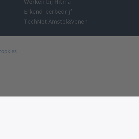
Werken bij Hitma
Erkend leerbedrijf
TechNet Amstel&Venen
 cookies