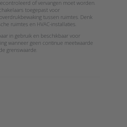
r gecontroleerd of vervangen moet worden.
hakelaars toegepast voor
 overdrukbewaking tussen ruimtes. Denk
sche ruimtes en HVAC-installaties.
baar in gebruik en beschikbaar voor
ssing wanneer geen continue meetwaarde
alde grenswaarde.
NTER for more
Press ENTER for more
ns to Dwyer
options to Dwyer ATEX
water
drukverschilschakelaar
chilschakelaar
serie AT1ADPS
erie DX