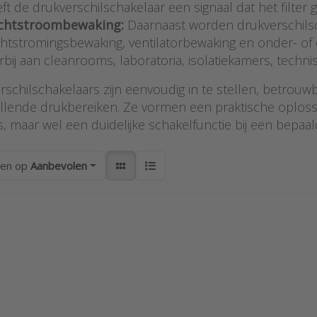
ft de drukverschilschakelaar een signaal dat het filte
chtstroombewaking:
Daarnaast worden drukverschilsc
chtstromingsbewaking, ventilatorbewaking en onder- of
rbij aan cleanrooms, laboratoria, isolatiekamers, techni
rschilschakelaars zijn eenvoudig in te stellen, betrouw
illende drukbereiken. Ze vormen een praktische oplo
is, maar wel een duidelijke schakelfunctie bij een bepa
ren op
Aanbevolen
ess
Press ENTER for
Press E
R for
more options to
optio
ore
Dwyer ATEX/IECEx
ons to
drukverschilregelaar
drukvers
r low-
serie AT-DHC
s
ost
erschil
kelaar
e ADPS