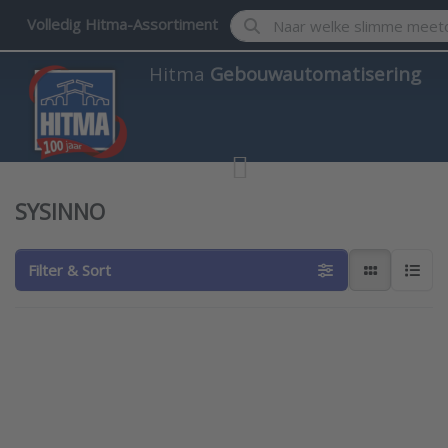
Enter a search term. Results w
Volledig Hitma-Assortiment
Hitma
Gebouwautomatisering
SYSINNO
Filter & Sort
Press ENTER
for more
options to
Sysinno
luchtkwaliteit
en fijnstof
sensor voor