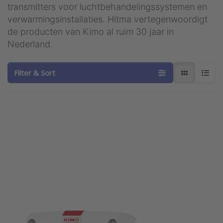
transmitters voor luchtbehandelingssystemen en
verwarmingsinstallaties. Hitma vertegenwoordigt
de producten van Kimo al ruim 30 jaar in
Nederland.
Filter & Sort
Press
ENTER
for more
options
to Kimo
CO2
bewaking
serie
CO2ST
KIMO SAUERMANN
Kimo CO2