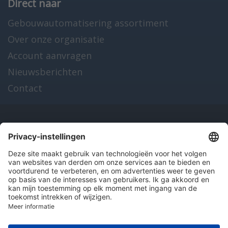
Direct naar
Gebouwautomatisering assortiment
Over onze organisatie
Account aanvragen
Nieuwsberichten
Contact
Onze producten
en diensten
Over Hitma
Algemene voorwaarden
Disclaimer
Colofon
Privacy en cookies
© 2026 Hitma B.V.