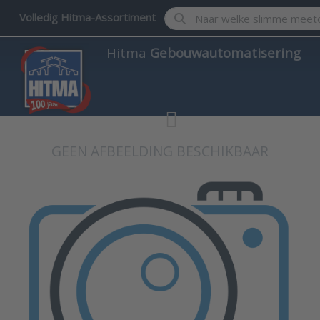
Enter a search term. Results w
Volledig Hitma-Assortiment
Hitma
Gebouwautomatisering