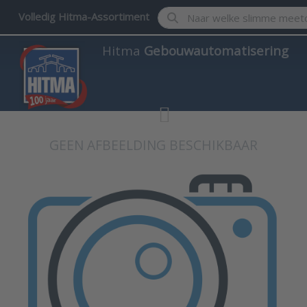
Enter a search term. Results w
Volledig Hitma-Assortiment
Hitma
Gebouwautomatisering