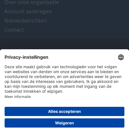
Over onze organisatie
Account aanvragen
Nieuwsberichten
Contact
Onze producten
en diensten
Over Hitma
Algemene voorwaarden
Disclaimer
Colofon
Privacy en cookies
© 2026 Hitma B.V.