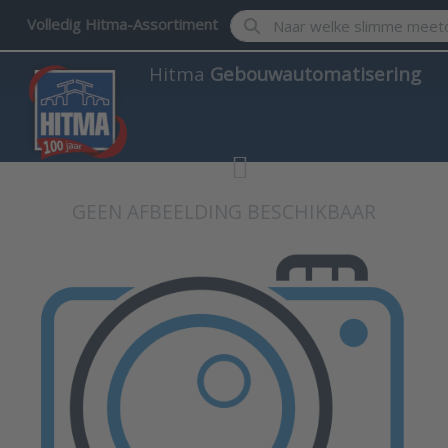
Enter a search term. Results w
Volledig Hitma-Assortiment
Hitma
Gebouwautomatisering