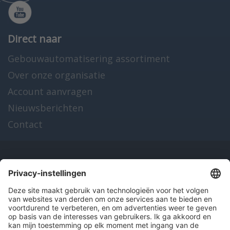
Direct naar
Gebouwautomatisering assortiment
Over onze organisatie
Account aanvragen
Nieuwsberichten
Contact
Onze producten
en diensten
Over Hitma
Algemene voorwaarden
Disclaimer
Colofon