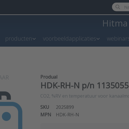
Enter a 
Hitm
producten
voorbeeldapplicaties
webinar
Produal
HDK-RH-N p/n 1135055
CO2, %RV en temperatuur voor kanaalmo
SKU
2025899
MPN
HDK-RH-N