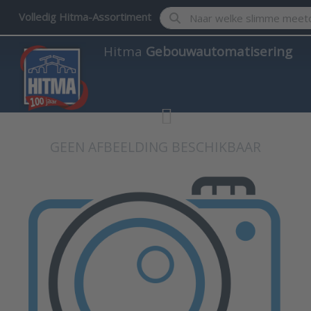
Enter a search term. Results w
Volledig Hitma-Assortiment
Hitma
Gebouwautomatisering