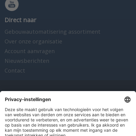
Direct naar
Gebouwautomatisering assortiment
Over onze organisatie
Account aanvragen
Nieuwsberichten
Contact
Onze producten
en diensten
Over Hitma
Algemene voorwaarden
Disclaimer
Colofon