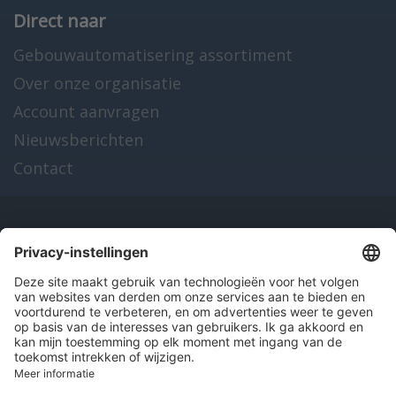
Direct naar
Gebouwautomatisering assortiment
Over onze organisatie
Account aanvragen
Nieuwsberichten
Contact
Onze producten
en diensten
Over Hitma
Algemene voorwaarden
Disclaimer
Colofon
Privacy en cookies