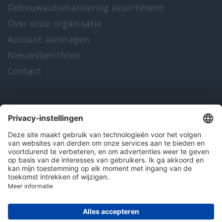
Gebouwautomatisering assortiment
Over onze organisatie
Account aanvragen
Nieuwsberichten
Contact
Onze producten
en diensten
Over Hitma
Algemene voorwaarden
Disclaimer
Colofon
Privacy en cookies
© 2026 Hitma B.V.