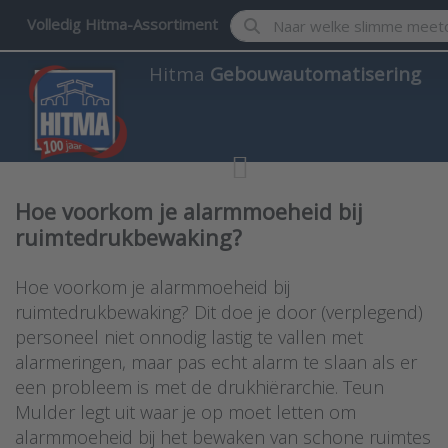
Enter a search term. Results w
Volledig Hitma-Assortiment
Hitma
Gebouwautomatisering
Hoe voorkom je alarmmoeheid bij
ruimtedrukbewaking?
Hoe voorkom je alarmmoeheid bij
ruimtedrukbewaking? Dit doe je door (verplegend)
personeel niet onnodig lastig te vallen met
alarmeringen, maar pas echt alarm te slaan als er
een probleem is met de drukhiërarchie. Teun
Mulder legt uit waar je op moet letten om
alarmmoeheid bij het bewaken van schone ruimtes