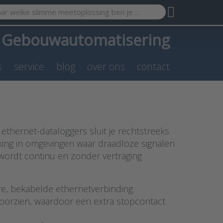
search term. Results will appear automatically as you type. Pr
a
Gebouwautomatisering
s
service
blog
over ons
contact
 ethernet-dataloggers sluit je rechtstreeks
king in omgevingen waar draadloze signalen
wordt continu en zonder vertraging
re, bekabelde ethernetverbinding.
orzien, waardoor een extra stopcontact