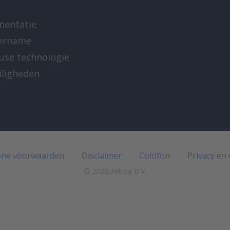
mentatie
ername
-use technologie
iligheden
e
ne voorwaarden
Disclaimer
Colofon
Privacy en
© 2026 Hitma B.V.