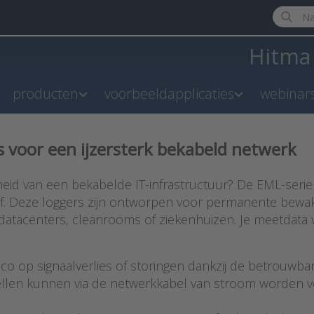
Enter a 
Hitm
producten
voorbeeldapplicaties
webinar
s voor een ijzersterk bekabeld netwerk
igheid van een bekabelde IT-infrastructuur? De EML-serie
ijf. Deze loggers zijn ontworpen voor permanente bewa
 datacenters, cleanrooms of ziekenhuizen. Je meetdata 
ico op signaalverlies of storingen dankzij de betrouwba
llen kunnen via de netwerkkabel van stroom worden vo