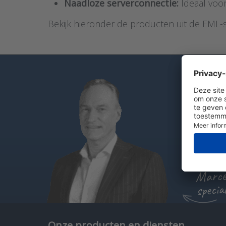
Naadloze serverconnectie:
Ideaal voor
Bekijk hieronder de producten uit de EML-s
Heb je
Bel
St
Ch
Marcel
specia
Onze producten en diensten