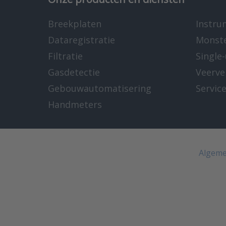
Breekplaten
Instru
Dataregistratie
Monst
Filtratie
Single
Gasdetectie
Veerve
Gebouwautomatisering
Servic
Handmeters
Algeme