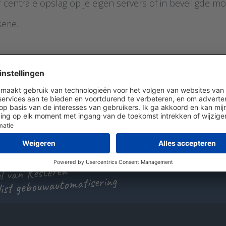
 centrale opslag op je eigen servers of in beveiligde mo
erie.
 een vraag?
 ons 0297 - 514 833
uur ons een e-mail
at met ons
 van Kesteren
list gebouwautomatisering