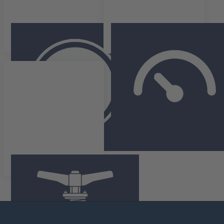
Breekplaten
Drukschakelaars en -
transmitters
Veerveiligheden