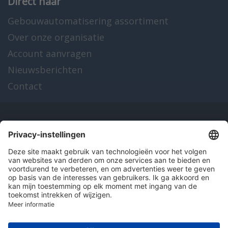
Direct naar
Gebouwautomatisering assortiment
Over onze organisatie
Account aanvragen
Nieuwsberichten
Contact
Onze producten
en diensten
Over Hitma
Algemene voorwaarden
Disclaimer
Colofon
Privacy en cookies
© 2026 Hitma B.V.