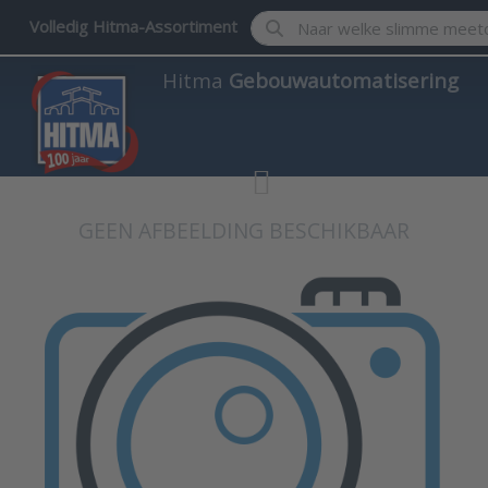
Enter a search term. Results w
Volledig Hitma-Assortiment
Hitma
Gebouwautomatisering