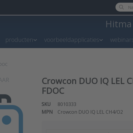
Enter a 
Hitm
producten
voorbeeldapplicaties
webinar
FDOC
Crowcon DUO IQ LEL 
FDOC
SKU
8010333
MPN
Crowcon DUO IQ LEL CH4/O2