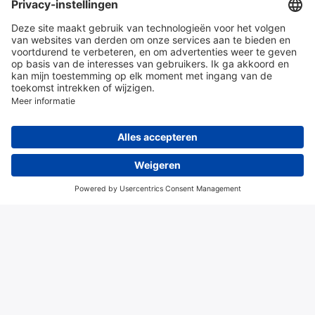
en diensten
Over Hitma
Algemene voorwaarden
Disclaimer
Colofon
Privacy en cookies
© 2026 Hitma B.V.