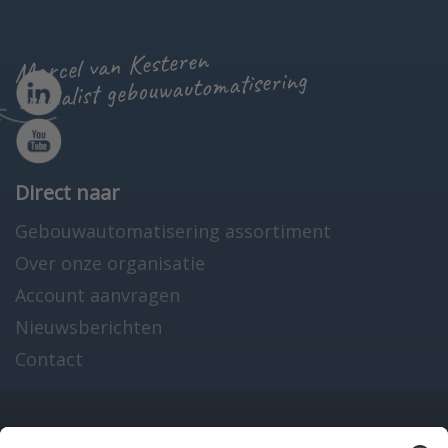
Marcel van Kesteren
specialist gebouwautomatisering
Direct naar
Gebouwautomatisering assortiment
Over onze organisatie
Account aanvragen
Nieuwsberichten
Contact
Onze producten