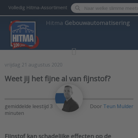
Enter a search term. Results w
Volledig Hitma-Assortiment
Hitma
Gebouwautomatisering
vrijdag 21 augustus 2020
Gebouwautomatisering
Weet jij het fijne al van fijnstof?
gemiddelde leestijd 3
Door
Teun Mulder
minuten
Fijnstof kan schadelijke effecten op de