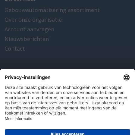
Gebouwautomatisering assortiment
Over onze organisatie
Account aanvragen
Nieuwsberichten
Contact
Onze producten
en diensten
Over Hitma
Algemene voorwaarden
Disclaimer
Colofon
Privacy en cookies
© 2026 Hitma B.V.