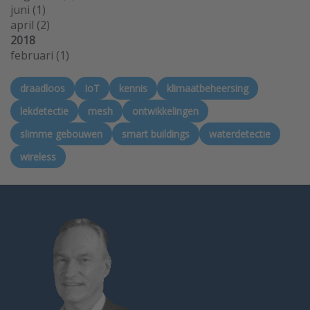
juni
(1)
april
(2)
2018
februari
(1)
draadloos
IoT
kennis
klimaatbeheersing
lekdetectie
mesh
ontwikkelingen
slimme gebouwen
smart buildings
waterdetectie
wireless