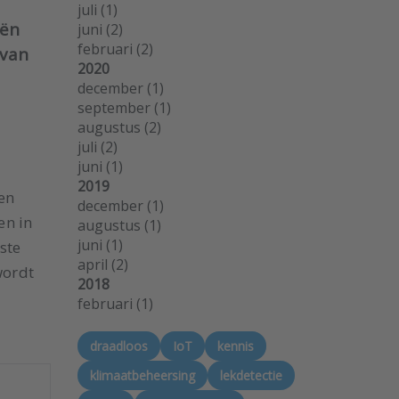
juli
(1)
eën
juni
(2)
februari
(2)
 van
2020
december
(1)
september
(1)
augustus
(2)
juli
(2)
juni
(1)
2019
een
december
(1)
en in
augustus
(1)
juni
(1)
ste
april
(2)
wordt
2018
februari
(1)
draadloos
IoT
kennis
klimaatbeheersing
lekdetectie