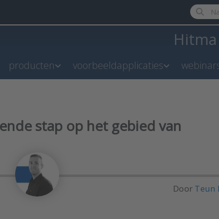
Enter a 
Hitm
producten
voorbeeldapplicaties
webinar
lgende stap op het gebied van
Door
Teun 