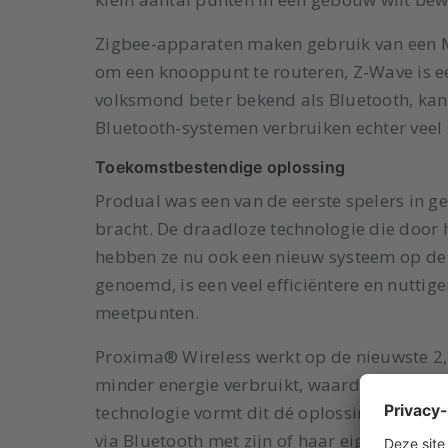
Zigbee-apparaten maken gebruik van een 
om een knooppunt te routeren, Z-Wave is ee
volksmond beter bekend als Bluetooth, k
Bluetooth-systemen verbruiken echter vee
Toekomstbestendige oplossing
Produal was een van de eerste spelers in 
bracht. De draadloze technologie die door h
hebben ze nu ook een nieuw systeem op de 
genoemd, is een veel efficiëntere en nuttig
meetpunten.
Proxima® Wireless werkt op de nieuwste 2,
minder energie verbruikt, waardoor batte
technologie vormt dit dé oplossing voor de
via Bluetooth met zijn of haar eigen mobi