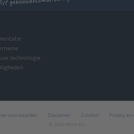
list gebouwautomatisering
mentatie
ername
-use technologie
iligheden
e
ne voorwaarden
Disclaimer
Colofon
Privacy en
© 2026 Hitma B.V.