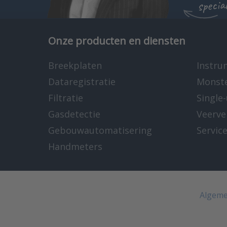
specia
Onze producten en diensten
Breekplaten
Instru
Dataregistratie
Monst
Filtratie
Single
Gasdetectie
Veerve
Gebouwautomatisering
Servic
Handmeters
Algeme