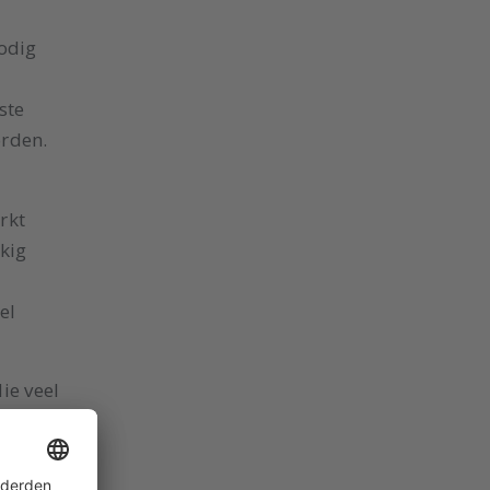
odig
ste
orden.
rkt
kig
el
ie veel
o Mesh-
zigen