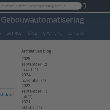
search term. Results will appear automatically as you type. Pr
a
Gebouwautomatisering
s
service
blog
over ons
contact
Archief van blog
2025
september
(2)
maart
(1)
2024
november
(1)
2022
september
(1)
Mulder
juli
(1)
2021
oktober
(1)