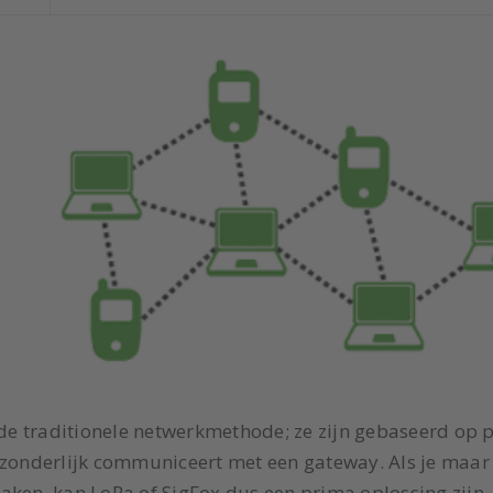
e traditionele netwerkmethode; ze zijn gebaseerd op p
fzonderlijk communiceert met een gateway. Als je maar
aken, kan LoRa of SigFox dus een prima oplossing zijn