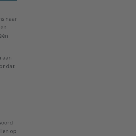
ns naar
nen
 één
n aan
or dat
woord
llen op