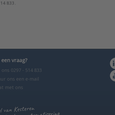
514 833.
 een vraag?
 ons 0297 - 514 833
uur ons een e-mail
at met ons
 van Kesteren