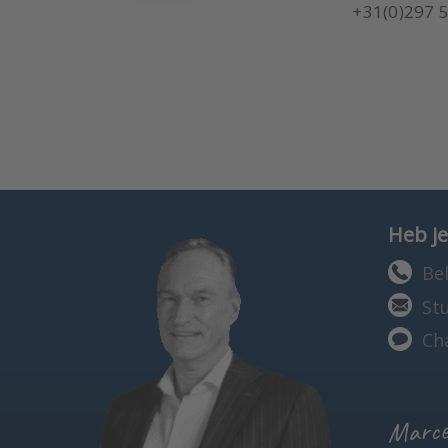
+31(0)297 
Heb je
Bel
St
Ch
Marcel