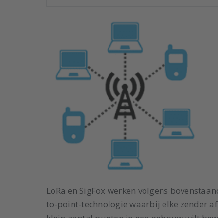
LoRa en SigFox werken volgens bovenstaand
to-point-technologie waarbij elke zender a
klein aantal punten in een gebouw wilt bew