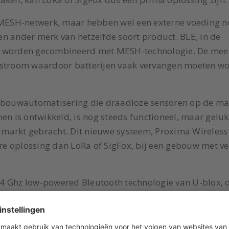
MESH-netwerk, maar hebben wel een externe voeding n
n ander merk van hetzelfde soort product. BLE, in de
an worden gecombineerd met MESH-technologie. De mee
l stroom waardoor batterijen vaak vervangen moeten w
gebouwautomatisering die draadloze sensoren op de ma
en is ontwikkeld, is nog steeds functioneel, maar geluk
markt gebracht. Dit nieuwe systeem, Proxima Wireless
ere oplossing dan LoRa of SigFox, bij een gebouw met ve
4 Ghz low-powered Bleutooth technologie van U-blox, d
rijen veel langer mee kunnen. Samen met de Lumenradi
 toekomst. De gebruiker kan instellingen eenvoudig wij
ele app: Produal MyTool®.