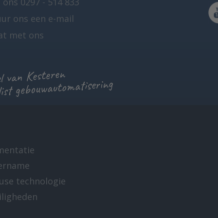
 ons 0297 - 514 833
uur ons een e-mail
at met ons
 van Kesteren
list gebouwautomatisering
mentatie
ername
-use technologie
iligheden
e