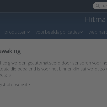
Enter a 
Hitm
producten
voorbeeldapplicaties
webinar
ewaking
lledig worden geautomatiseerd door sensoren voor het
etdata die bepalend is voor het binnenklimaat wordt 
ig is.
stratie-website: