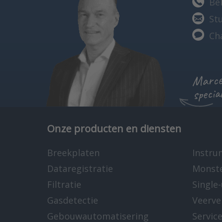
Bel
St
Ch
Marcel
specia
Onze producten en diensten
Breekplaten
Instru
Dataregistratie
Monst
Filtratie
Single
Gasdetectie
Veerve
Gebouwautomatisering
Servic