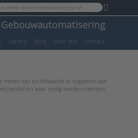
search term. Results will appear automatically as you type. Pr
a
Gebouwautomatisering
s
service
blog
over ons
contact
 meten van luchtkwaliteit te koppelen aan
zo verzameld en waar nodig worden mensen