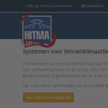
Volledig Hitma-Assortiment
Aanmelden
Systemen voor binnenklimaatb
Het bewaken van een binnenklimaat kan vo
een softwaresysteem in de cloud. Alle me
geinformeerd of gealarmeerd als er actie nod
Kijk voor deze oplossingen op onze dataregi
naar Hitma Dataregistratie