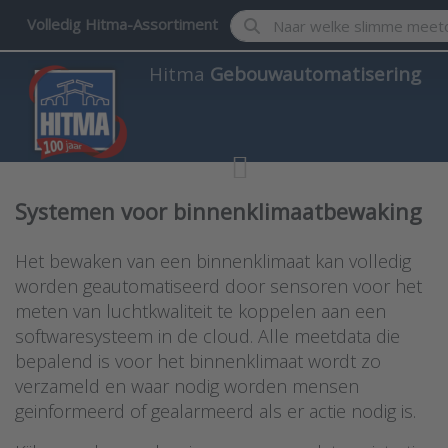
Enter a search term. Results w
Volledig Hitma-Assortiment
Hitma
Gebouwautomatisering
Systemen voor binnenklimaatbewaking
Het bewaken van een binnenklimaat kan volledig
worden geautomatiseerd door sensoren voor het
meten van luchtkwaliteit te koppelen aan een
softwaresysteem in de cloud. Alle meetdata die
bepalend is voor het binnenklimaat wordt zo
verzameld en waar nodig worden mensen
geinformeerd of gealarmeerd als er actie nodig is.