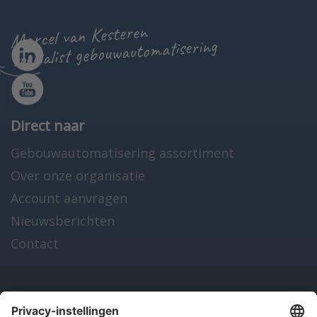
Marcel van Kesteren
specialist gebouwautomatisering
Direct naar
Gebouwautomatisering assortiment
Over onze organisatie
Account aanvragen
Nieuwsberichten
Contact
Onze producten
en diensten