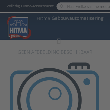
Enter a search term. Results w
Volledig Hitma-Assortiment
Hitma
Gebouwautomatisering