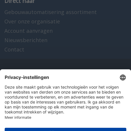
Direct naar
Gebouwautomatisering assortiment
Over onze organisatie
Account aanvragen
Nieuwsberichten
Contact
Onze producten
en diensten
Over Hitma
Algemene voorwaarden
Disclaimer
Colofon
Privacy en cookies
© 2026 Hitma B.V.