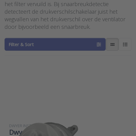
het filter vervuild is. Bij snaarbreukdetectie
detecteert de drukverschilschakelaar juist het
wegvallen van het drukverschil over de ventilator
door bijvoorbeeld een snaarbreuk.
Filter & Sort
Press
ENTER for
more
options to
Dwyer low-
cost
drukverschil
schakelaar
serie ADPS
DWYER INSTRUMENTS
Dwyer low-cost