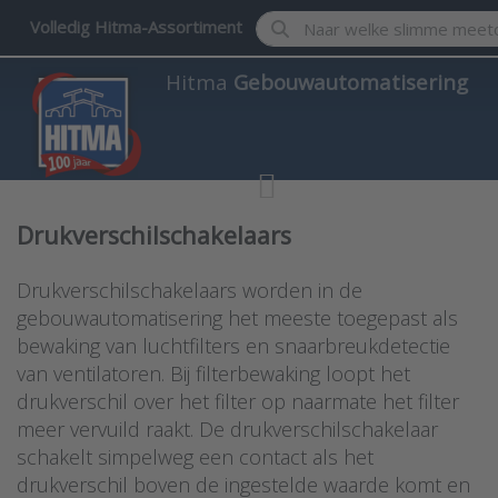
Enter a search term. Results w
Volledig Hitma-Assortiment
Hitma
Gebouwautomatisering
Drukverschilschakelaars
Drukverschilschakelaars worden in de
gebouwautomatisering het meeste toegepast als
bewaking van luchtfilters en snaarbreukdetectie
van ventilatoren. Bij filterbewaking loopt het
drukverschil over het filter op naarmate het filter
meer vervuild raakt. De drukverschilschakelaar
schakelt simpelweg een contact als het
drukverschil boven de ingestelde waarde komt en