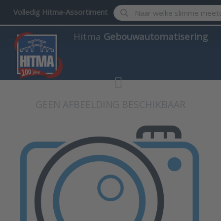
Enter a search term. Results w
Volledig Hitma-Assortiment
Hitma
Gebouwautomatisering