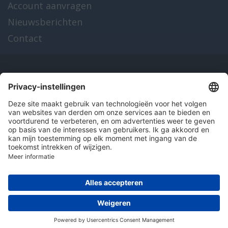
Account aanvragen
Nieuwsberichten
Contact
Onze producten
en diensten
Over Hitma
Algemene voorwaarden
Disclaimer
Colofon
Privacy en cookies
© 2026 Hitma B.V.