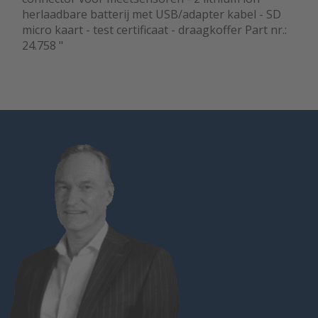
herlaadbare batterij met USB/adapter kabel - SD
micro kaart - test certificaat - draagkoffer Part nr.:
24.758 "