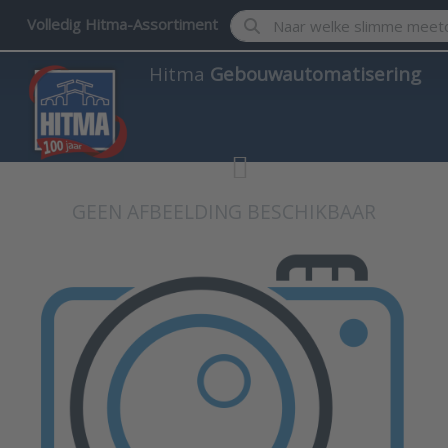
Enter a search term. Results w
Volledig Hitma-Assortiment
Hitma
Gebouwautomatisering