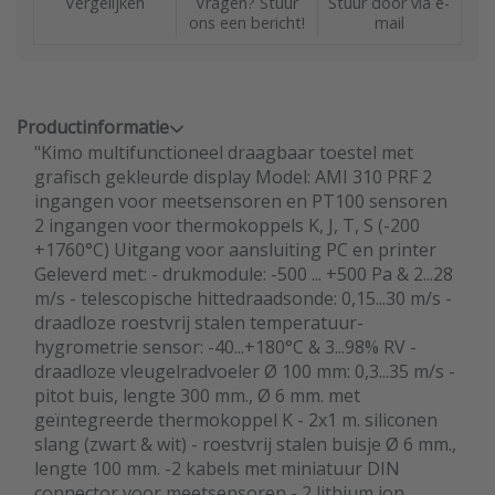
Vergelijken
Vragen? Stuur
Stuur door via e-
ons een bericht!
mail
Productinformatie
"Kimo multifunctioneel draagbaar toestel met
grafisch gekleurde display Model: AMI 310 PRF 2
ingangen voor meetsensoren en PT100 sensoren
2 ingangen voor thermokoppels K, J, T, S (-200
+1760°C) Uitgang voor aansluiting PC en printer
Geleverd met: - drukmodule: -500 ... +500 Pa & 2...28
m/s - telescopische hittedraadsonde: 0,15...30 m/s -
draadloze roestvrij stalen temperatuur-
hygrometrie sensor: -40...+180°C & 3...98% RV -
draadloze vleugelradvoeler Ø 100 mm: 0,3...35 m/s -
pitot buis, lengte 300 mm., Ø 6 mm. met
geïntegreerde thermokoppel K - 2x1 m. siliconen
slang (zwart & wit) - roestvrij stalen buisje Ø 6 mm.,
lengte 100 mm. -2 kabels met miniatuur DIN
connector voor meetsensoren - 2 lithium ion