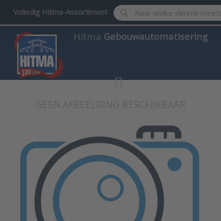
Enter a search term. Results w
Volledig Hitma-Assortiment
Hitma
Gebouwautomatisering