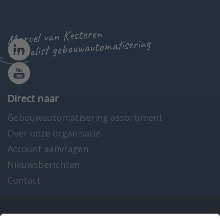
Marcel van Kesteren
specialist gebouwautomatisering
Direct naar
Gebouwautomatisering assortiment
Over onze organisatie
Account aanvragen
Nieuwsberichten
Contact
Onze producten