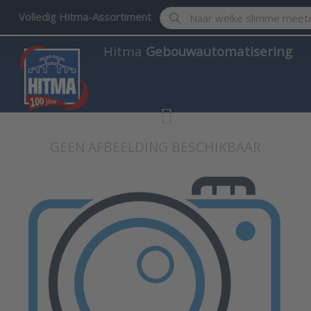
Enter a search term. Results w
Volledig Hitma-Assortiment
Hitma
Gebouwautomatisering