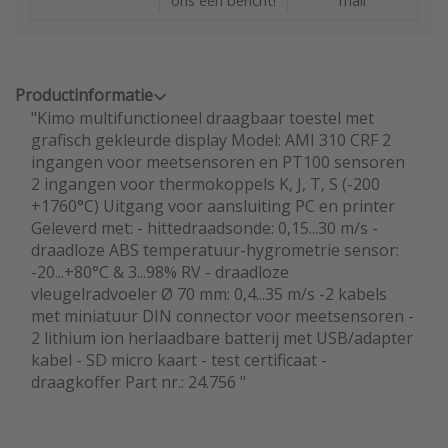
ons een bericht!
mail
Productinformatie
"Kimo multifunctioneel draagbaar toestel met
grafisch gekleurde display Model: AMI 310 CRF 2
ingangen voor meetsensoren en PT100 sensoren
2 ingangen voor thermokoppels K, J, T, S (-200
+1760°C) Uitgang voor aansluiting PC en printer
Geleverd met: - hittedraadsonde: 0,15...30 m/s -
draadloze ABS temperatuur-hygrometrie sensor:
-20...+80°C & 3...98% RV - draadloze
vleugelradvoeler Ø 70 mm: 0,4...35 m/s -2 kabels
met miniatuur DIN connector voor meetsensoren -
2 lithium ion herlaadbare batterij met USB/adapter
kabel - SD micro kaart - test certificaat -
draagkoffer Part nr.: 24.756 "