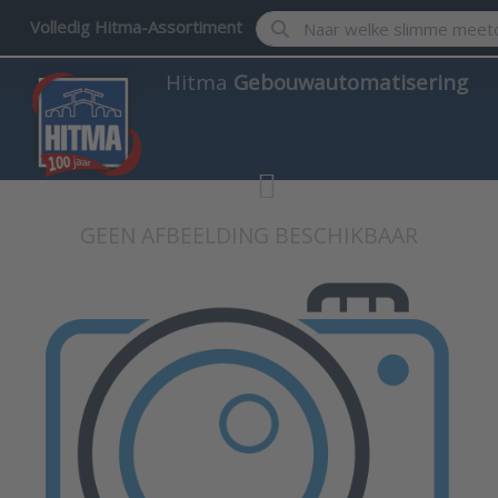
Enter a search term. Results w
Volledig Hitma-Assortiment
Hitma
Gebouwautomatisering