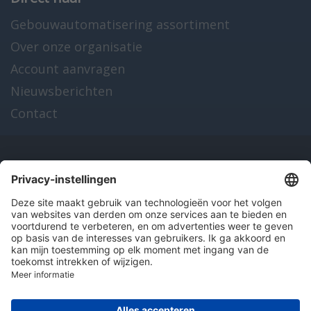
Gebouwautomatisering assortiment
Over onze organisatie
Account aanvragen
Nieuwsberichten
Contact
Onze producten
en diensten
Over Hitma
Algemene voorwaarden
Disclaimer
Colofon
Privacy en cookies
© 2026 Hitma B.V.