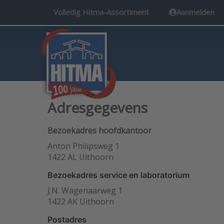
Volledig Hitma-Assortiment
Aanmelden
Adresgegevens
Bezoekadres hoofdkantoor
Anton Philipsweg 1
1422 AL Uithoorn
Bezoekadres service en laboratorium
J.N. Wagenaarweg 1
1422 AK Uithoorn
Postadres