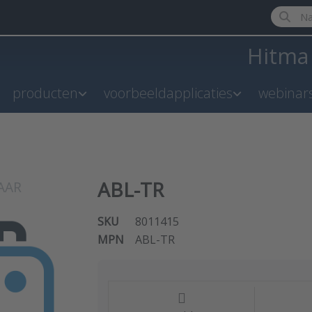
Enter a 
Hitm
producten
voorbeeldapplicaties
webinar
ABL-TR
SKU
8011415
MPN
ABL-TR