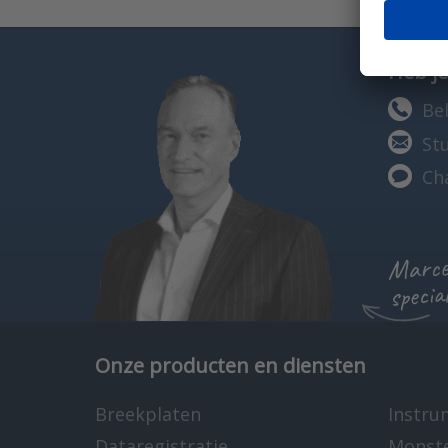
Heb je
Bel
St
Ch
Marcel
specia
Onze producten en diensten
Breekplaten
Instru
Dataregistratie
Monst