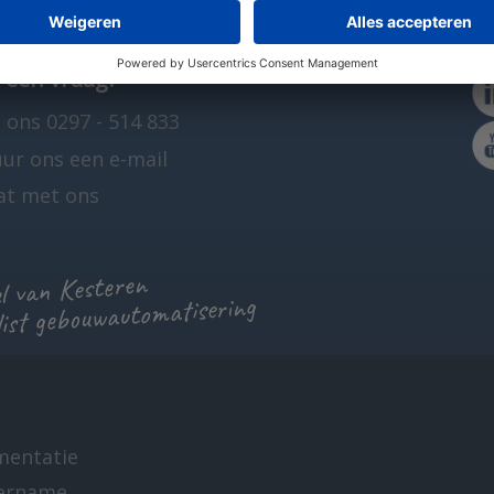
 een vraag?
 ons 0297 - 514 833
uur ons een e-mail
at met ons
 van Kesteren
list gebouwautomatisering
mentatie
ername