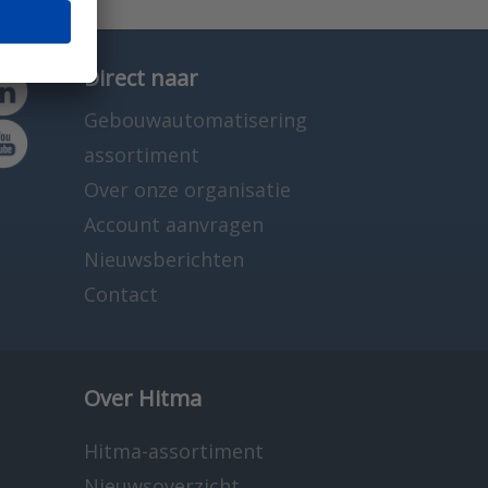
Direct naar
Gebouwautomatisering
assortiment
Over onze organisatie
Account aanvragen
Nieuwsberichten
Contact
Over Hitma
Hitma-assortiment
Nieuwsoverzicht