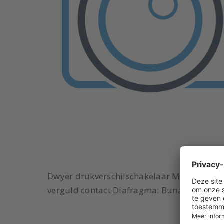
Dwyer drukverschilschakelaar Model: 1950-5
verguld contact Diafragma: Buna-N Drukaa