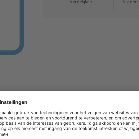
Vergelijken
Vragen?
-6B Bereik: 1,4?5,5 Inches w.c. (0,35?1,37 kPa) Max. dr
nsluiting: 1/8" NPTF