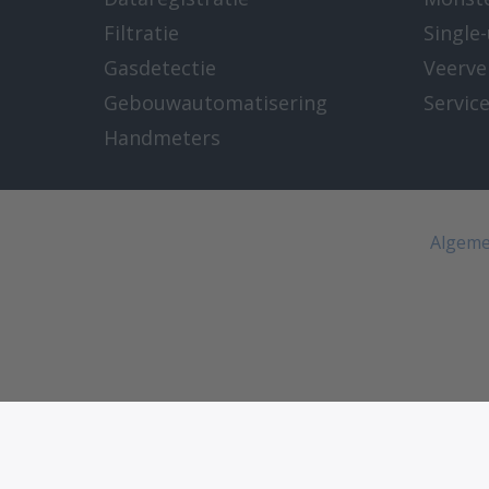
Filtratie
Single
Gasdetectie
Veerve
Gebouwautomatisering
Servic
Handmeters
Algeme