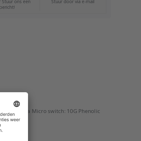
 Stuur ons een
Stuur door via e-mail
bericht!
uk: 11,2 kPa Micro switch: 10G Phenolic