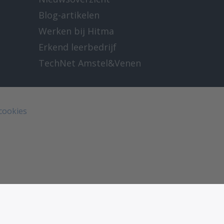
Blog-artikelen
Werken bij Hitma
Erkend leerbedrijf
TechNet Amstel&Venen
 cookies