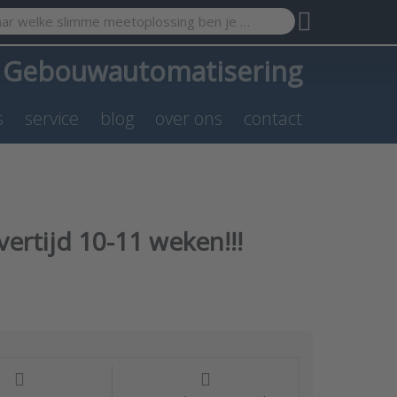
search term. Results will appear automatically as you type. Pr
a
Gebouwautomatisering
s
service
blog
over ons
contact
vertijd 10-11 weken!!!