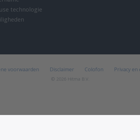
-use technologie
iligheden
e
ne voorwaarden
Disclaimer
Colofon
Privacy en
© 2026 Hitma B.V.