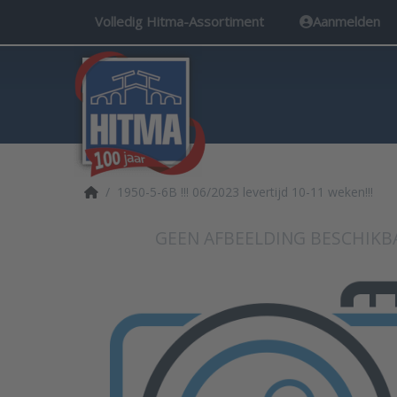
Volledig Hitma-Assortiment
Aanmelden
Startpagina
1950-5-6B !!! 06/2023 levertijd 10-11 weken!!!