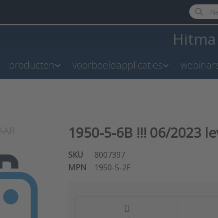
Enter a 
Hitm
producten
voorbeeldapplicaties
webinar
1950-5-6B !!! 06/2023 le
SKU
8007397
MPN
1950-5-2F